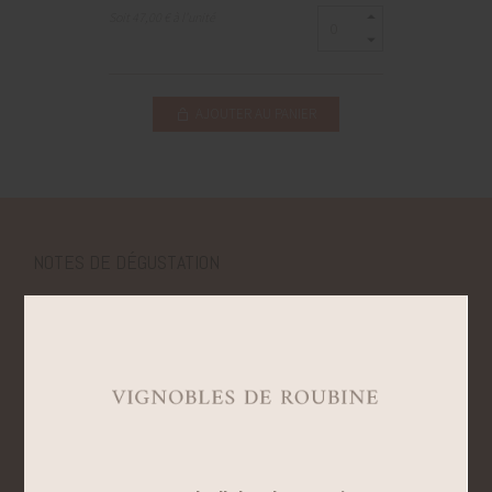
Soit 47,00 € à l'unité
AJOUTER AU PANIER
NOTES DE DÉGUSTATION
Cette belle cuvée à la robe jaune citron aux reflets clairs et brillants,
témoigne d’une belle intensité aromatique. La chair acidulée de ce
blanc le rend très gourmand. Vivement citronné avec un léger gras, il
est marqué par d’agréables saveurs anisées. Ce blanc s’ouvre sur
des notes juteuses de poire, citron confit (acidulée) et une touche
minérale (pierre à fusil) . En bouche il témoigne d’une belle
amplitude avec un équilibre fringant et savoureux. Superbe finale
mentholée marquée par de belles saveurs de fruits blancs mûrs
(pêche de vigne) . Cette jolie cuvée sublimera un ceviche de bar, une