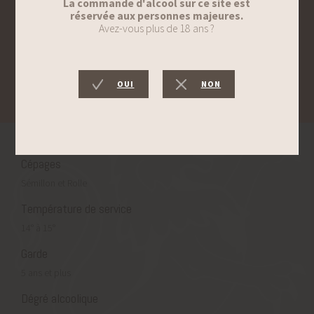
dorade royale ou un fromage de chèvre frais.
ACCORD METS ET VIN
Ce blanc de prestige, gras et souple, s’harmonise aussi bien sur une
brouillade de truffes que sur une cuisine gastronomique raffinée et
classique, un foie gras par exemple.
Cépages
Sémillon et Rolle
Température de service
14° à 15°
Garde
5 ans et plus
Dégré alcoolique