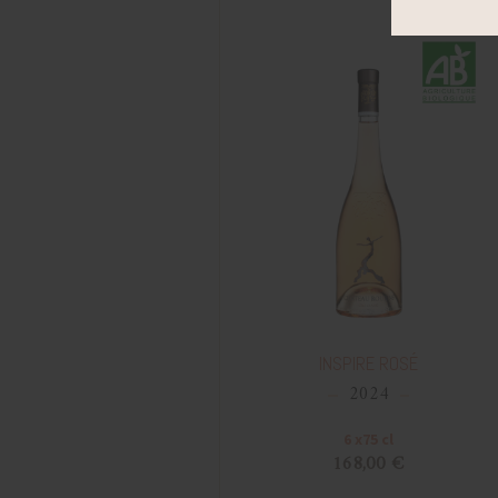
INSPIRE ROSÉ
2024
6 x75 cl
168,00 €