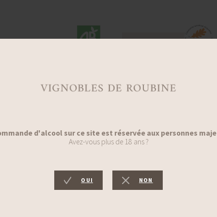
LION ET DRAGON ROSÉ
CUVÉE PREMIUM BLANC
2025
2025
6 x75 cl
6 x75 cl
114,00 €
87,00 €