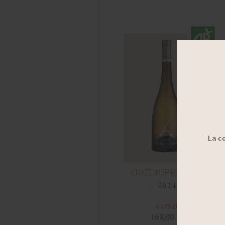
CUVÉE INSPIRE BLANC
2024
6 x75 cl
168,00 €