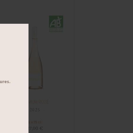
PREMIUM ROSÉ
2025
6 x75 cl
87,00 €